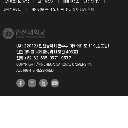
입학안내
개인정보처리방침
교직원찾기
이메일주소 무단수집거부
칭찬마당
산학협력단
교육혁신본부
대학정보공시
개인정보 목적 외 이용 및 제 3차 제공 현황
직원채용
학생서비스 지킴이
소비자생활협동조합
국제교류과
취업정보(학생)
총동문회
국제지원과
(우 : 22012) 인천광역시 연수구 아카데미로 119(송도동)
인천대학교 국제교류과 (1호관 403호)
공자아카데미
전화:+82-32-835-9571~9577
COPYRIGHT ⓒ INCHEON NATIONAL UNIVERSITY.
기초교육원
ALL RIGHTS RESERVED.
공학교육혁신센터
대학생활상담센터
사회봉사센터
생활원