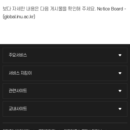
보다 자세한 내용은 다음 게시물을 확인해 주세요.
Notice Board -
(global.inu.ac.kr)
주요서비스
주요서비스
교무회의방송
서비스 지킴이
서비스 지킴이
교수채용
묻고 답하기
관련사이트
관련사이트
시설예약
불친절신고
국방헬프콜
교내사이트
교내사이트
인터넷증명
자주 묻는 질문(FAQ)
발전기금
교수회