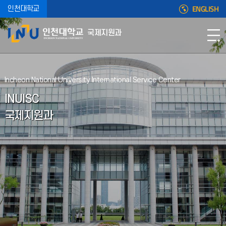
ENGLISH
인천대학교
국제지원과
Incheon National University International Service Center
INUISC
국제지원과