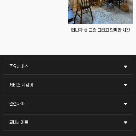
떠나자 🎨 그림 그리고 함께한 시간
주요서비스
주요서비스
교무회의방송
서비스 지킴이
서비스 지킴이
교수채용
묻고 답하기
관련사이트
관련사이트
시설예약
불친절신고
국방헬프콜
교내사이트
교내사이트
인터넷증명
자주 묻는 질문(FAQ)
발전기금