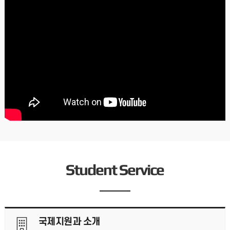
2026.05.27
유학생들을 위한 논문 DBpia AI 이용교육 How to Use DBpia AI for Research
2026.05.19
[K-컬처] 상호문화 커뮤니티 프로그램 참가 모집
* 이 프로그램은 인천대학교 평생교육원에서 운영하는 것으로 관련
문의는 평생교육원 담당 선생님께 부탁드립니다. (032-835-
9564)1. 운영기간: 2026. 9. 11.(금)
2026.08.04
2026년 2학기 외국인 유학생 코디네이터 모집 International Student Coordinators for the 2026 Fall semester
2026년 2학기 외국인 유학생 코디네이터 모집 * 코디네이터
Student Service
프로그램 소개ㅇ 인천대학교 재학생과 신입 외국인 유학생 멘토
프로그램ㅇ 신입 유학생들의 초기 유학생활 정착을
2026.07.31
인천대학교, ‘2026 루저우시직업고 한국연수 프로그램’ 성료
인천대학교, 2026 루저우시직업고 한국연수 프로그램 성료-
국제지원과 소개
한국어 문화 체험 통해 글로벌 인재 양성 및 한 중 교육교류 확대 -