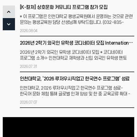
[K-컬처] 상호문화 커뮤니티 프로그램 참가 모집
* 이 프로그램은 인천대학교 평생교육원에서 운영하는 것으로 관련
문의는 평생교육원 담당 선생님께 부탁드립니다. (032-835-
9564)1. 운영기간: 2026. 9. 11.(금)
2026.08.04
2026년 2학기 외국인 유학생 코디네이터 모집 International Student Coordinators for the 2026 Fall semester
2026년 2학기 외국인 유학생 코디네이터 모집 * 코디네이터
프로그램 소개ㅇ 인천대학교 재학생과 신입 외국인 유학생 멘토
프로그램ㅇ 신입 유학생들의 초기 유학생활 정착을
2026.07.31
인천대학교, ‘2026 루저우시직업고 한국연수 프로그램’ 성료
인천대학교, 2026 루저우시직업고 한국연수 프로그램 성료-
한국어 문화 체험 통해 글로벌 인재 양성 및 한 중 교육교류 확대 -
인천대학교(총장 이인재) 국제대외협력처는 6월
2026.07.07
외국인 학부 유학생 재입학 안내 International Student Re-admission Information(Undergraduate)
[인천대학교 외국인 유학생 재입학 안내]1. 신청대상: 외국인 학부
제적자(미등록/미복학/학사징계/자원퇴학)2. 신청기간: 2026. 5.
27. 09:00 ~ 2026. 6. 5