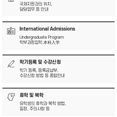
인천대학교(총장 이인재) 국제대외협력처는 6월
국제지원과의 위치,
2026.07.07
담당업무 등 안내
외국인 학부 유학생 재입학 안내 International Student Re-admission Information(Undergraduate)
[인천대학교 외국인 유학생 재입학 안내]1. 신청대상: 외국인 학부
International Admissions
제적자(미등록/미복학/학사징계/자원퇴학)2. 신청기간: 2026. 5.
27. 09:00 ~ 2026. 6. 5
2026.05.27
Undergraduate Program
학부과정입학.本科入学
유학생들을 위한 논문 DBpia AI 이용교육 How to Use DBpia AI for Research
학기등록 및 수강신청
2026.05.19
학기 등록, 등록금납부,
수강신청 방법 등 종합안내
휴학 및 복학
유학생의 휴학과 복학 방법,
일정, 주의사항 등