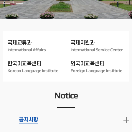
인천대학교, ‘2026 루저우시직업고 한국연수 프로그램’ 성료
국제교류과
국제지원과
인천대학교, 2026 루저우시직업고 한국연수 프로그램 성료-
International Affairs
International Service Center
한국어 문화 체험 통해 글로벌 인재 양성 및 한 중 교육교류 확대 -
인천대학교(총장 이인재) 국제대외협력처는 6월
2026.07.07
한국어교육센터
외국어교육센터
외국인 학부 유학생 재입학 안내 International Student Re-admission Information(Undergraduate)
Korean Language Institute
Foreign Language Institute
[인천대학교 외국인 유학생 재입학 안내]1. 신청대상: 외국인 학부
제적자(미등록/미복학/학사징계/자원퇴학)2. 신청기간: 2026. 5.
27. 09:00 ~ 2026. 6. 5
Notice
2026.05.27
유학생들을 위한 논문 DBpia AI 이용교육 How to Use DBpia AI for Research
공지사항
2026.05.19