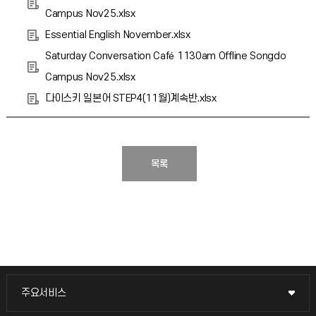
Campus Nov25.xlsx
Essential English November.xlsx
Saturday Conversation Café 1130am Offline Songdo
Campus Nov25.xlsx
다이스키 일본어 STEP4(11월)계속반.xlsx
목록
주요서비스
주요서비스