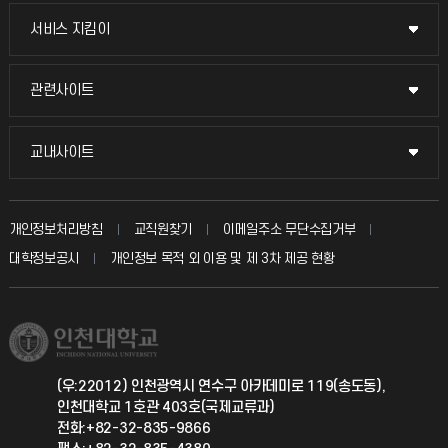
교무회의방송
서비스 지킴이
서비스 지킴이
교수채용
묻고 답하기
관련사이트
관련사이트
시설예약
불친절신고
국방헬프콜
교내사이트
교내사이트
인터넷증명
자주 묻는 질문(FAQ)
발전기금
교수회
입학안내
개인정보처리방침
교직원찾기
이메일주소 무단수집거부
칭찬마당
산학협력단
교육혁신본부
대학정보공시
개인정보 목적 외 이용 및 제 3차 제공 현황
직원채용
학생서비스 지킴이
소비자생활협동조합
국제교류과
취업정보(학생)
총동문회
국제지원과
(우:22012) 인천광역시 연수구 아카데미로 119(송도동),
인천대학교 1호관 403호(국제교류과)
공자아카데미
전화:+82-32-835-9866