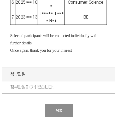
6
2025***10
Consumer Science
*
T***** T***
7
2023***13
IBE
* N**
Selected participants will be contacted individually with
further details.
Once again, thank you for your interest.
첨부파일
첨부파일이(가) 없습니다.
목록