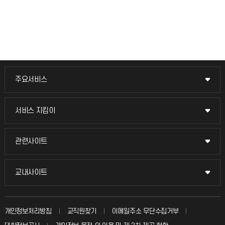
주요서비스
주요서비스
교무회의방송
서비스 지킴이
서비스 지킴이
교수채용
묻고 답하기
관련사이트
관련사이트
시설예약
불친절신고
국방헬프콜
교내사이트
교내사이트
인터넷증명
자주 묻는 질문(FAQ)
발전기금
교수회
입학안내
개인정보처리방침
교직원찾기
이메일주소 무단수집거부
칭찬마당
산학협력단
교육혁신본부