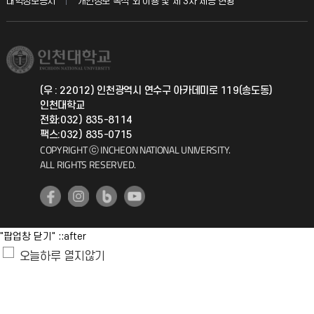
대학정보공시
개인정보 목적 외 이용 및 제 3차 제공 현황
직원채용
학생서비스 지킴이
소비자생활협동조합
국제교류과
취업정보(학생)
총동문회
국제지원과
(우 : 22012) 인천광역시 연수구 아카데미로 119(송도동)
인천대학교
공자아카데미
전화:032) 835-8114
팩스:032) 835-0715
기초교육원
COPYRIGHT ⓒ INCHEON NATIONAL UNIVERSITY.
ALL RIGHTS RESERVED.
공학교육혁신센터
대학생활상담센터
"팝업창 닫기" ::after
사회봉사센터
오늘하루 열지않기
생활원