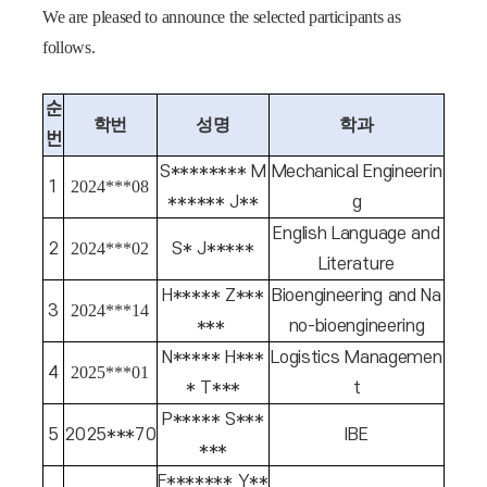
We are pleased to announce the selected participants as
follows.
순
학번
성명
학과
번
S******** M
Mechanical Engineerin
1
2024***08
****** J**
g
English Language and
2
2024***02
S* J*****
Literature
H***** Z***
Bioengineering and Na
3
2024***14
***
no-bioengineering
N***** H***
Logistics Managemen
4
2025***01
* T***
t
P***** S***
5
2025***70
IBE
***
F******* Y**