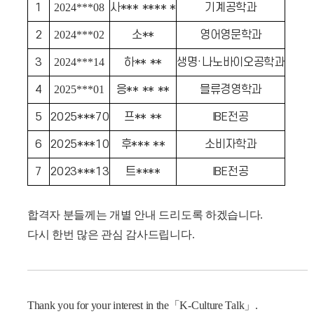
1
2024***08
사*** **** *
기계공학과
2
2024***02
소**
영어영문학과
3
2024***14
하** **
생명·나노바이오공학과
4
2025***01
응** ** **
믈류경영학과
5
2025***70
프** **
IBE전공
6
2025***10
후*** **
소비자학과
7
2023***13
트****
IBE전공
합격자 분들께는 개별 안내 드리도록 하겠습니다.
다시 한번 많은 관심 감사드립니다.
Thank you for your interest in the
「K-Culture Talk」.