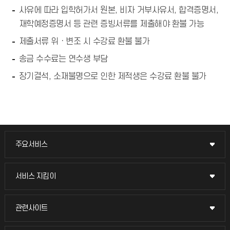
사유에 따라 입학허가서 원본, 비자 거부사유서, 합격증명서,
재학예정증명서 등 관련 증빙서류를 제출해야 환불 가능
제출서류 위ㆍ변조 시 수강료 환불 불가
송금 수수료는 연수생 부담
장기결석, 소재불명으로 인한 제적생은 수강료 환불 불가
주요서비스
주요서비스
교무회의방송
서비스 지킴이
서비스 지킴이
교수채용
묻고 답하기
관련사이트
관련사이트
시설예약
불친절신고