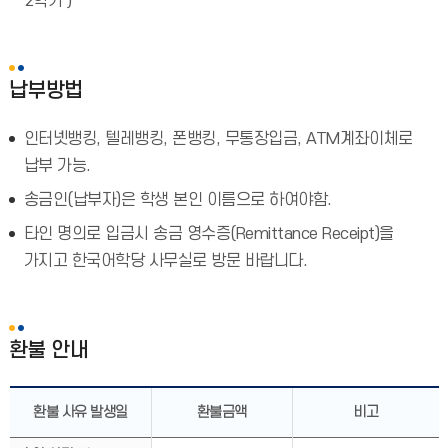
2학기 )
납부방법
인터넷뱅킹, 텔레뱅킹, 폰뱅킹, 무통장입금, ATM계좌이체로
납부 가능.
송금인(납부자)은 학생 본인 이름으로 하여야함.
타인 명의로 입금시 송금 영수증(Remittance Receipt)을
가지고 한국어학당 사무실로 방문 바랍니다.
환불 안내
환불 사유 발생일
환불금액
비고