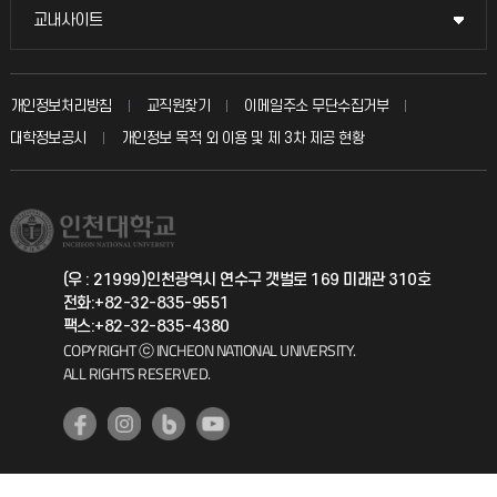
국방헬프콜
교내사이트
교내사이트
인터넷증명
자주 묻는 질문(FAQ)
발전기금
교수회
입학안내
개인정보처리방침
교직원찾기
이메일주소 무단수집거부
칭찬마당
산학협력단
교육혁신본부
대학정보공시
개인정보 목적 외 이용 및 제 3차 제공 현황
직원채용
학생서비스 지킴이
소비자생활협동조합
국제교류과
취업정보(학생)
총동문회
국제지원과
(우 : 21999)인천광역시 연수구 갯벌로 169 미래관 310호
전화:+82-32-835-9551
공자아카데미
팩스:+82-32-835-4380
COPYRIGHT ⓒ INCHEON NATIONAL UNIVERSITY.
기초교육원
ALL RIGHTS RESERVED.
공학교육혁신센터
대학생활상담센터