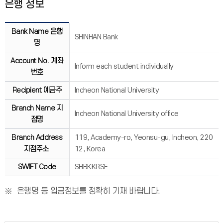
은행 정보
Bank Name 은행
SHINHAN Bank
명
Account No. 계좌
Inform each student individually
번호
Recipient 예금주
Incheon National University
Branch Name 지
Incheon National University office
점명
Branch Address
119, Academy-ro, Yeonsu-gu, Incheon, 220
지점주소
12, Korea
SWIFT Code
SHBKKRSE
은행명 등 입금정보를 정확히 기재 바랍니다.