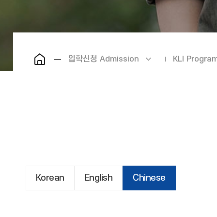
입학신청 Admission
KLI Prog
Korean
English
Chinese