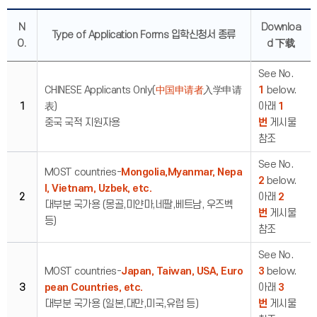
N
Downloa
Type of Application Forms 입학신청서 종류
O.
d 下载
See No.
CHINESE Applicants Only(
中国申请者
入学申请
1
below.
1
表)
아래
1
중국 국적 지원자용
번
게시물
참조
See No.
MOST countries-
Mongolia,Myanmar, Nepa
2
below.
l, Vietnam, Uzbek, etc.
2
아래
2
대부분 국가용 (몽골,미얀마,네팔,베트남, 우즈벡
번
게시물
등)
참조
See No.
MOST countries-
Japan, Taiwan, USA, Euro
3
below.
3
pean Countries, etc.
아래
3
대부분 국가용 (일본,대만,미국,유럽 등)
번
게시물