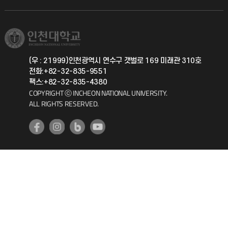
직원채용
학생서비스 지킴이
소비자생활협동조합
국제교류과
취업정보(학생)
총동문회
국제지원과
(우 : 21999)인천광역시 연수구 갯벌로 169 미래관 310호
전화:+82-32-835-9551
공자아카데미
팩스:+82-32-835-4380
COPYRIGHT ⓒ INCHEON NATIONAL UNIVERSITY.
기초교육원
ALL RIGHTS RESERVED.
공학교육혁신센터
대학생활상담센터
사회봉사센터
생활원