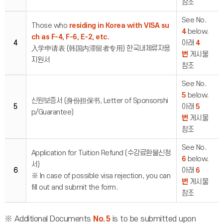
참조
See No.
Those who
residing in Korea with VISA su
4
below.
ch as F-4, F-6, E-2, etc.
4
아래
4
入学申请表 (韩国内滞留者专用) 한국내체류자용
번
게시물
지원서
참조
See No.
5
below.
신원보증서 (身份担保书, Letter of Sponsorshi
5
아래
5
p/Guarantee)
번
게시물
참조
See No.
Application for Tuition Refund (수강료환불신청
6
below.
서)
6
아래
6
※ In case of possible visa rejection, you can
번
게시물
fill out and submit the form.
참조
※ Additional Documents
No.5
is to be submitted upon