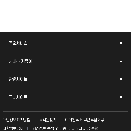
주요서비스
주요서비스
교무회의방송
서비스 지킴이
서비스 지킴이
교수채용
묻고 답하기
관련사이트
관련사이트
시설예약
불친절신고
국방헬프콜
교내사이트
교내사이트
인터넷증명
자주 묻는 질문(FAQ)
발전기금
교수회
입학안내
개인정보처리방침
교직원찾기
이메일주소 무단수집거부
칭찬마당
산학협력단
교육혁신본부
대학정보공시
개인정보 목적 외 이용 및 제 3차 제공 현황