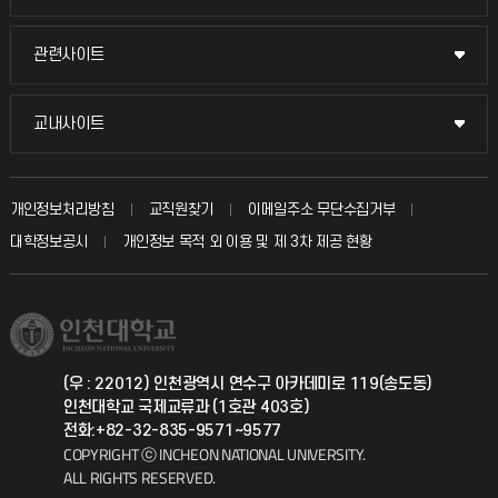
교수채용
묻고 답하기
관련사이트
관련사이트
시설예약
불친절신고
국방헬프콜
교내사이트
교내사이트
인터넷증명
자주 묻는 질문(FAQ)
발전기금
교수회
입학안내
개인정보처리방침
교직원찾기
이메일주소 무단수집거부
칭찬마당
산학협력단
교육혁신본부
대학정보공시
개인정보 목적 외 이용 및 제 3차 제공 현황
직원채용
학생서비스 지킴이
소비자생활협동조합
국제교류과
취업정보(학생)
총동문회
국제지원과
(우 : 22012) 인천광역시 연수구 아카데미로 119(송도동)
인천대학교 국제교류과 (1호관 403호)
공자아카데미
전화:+82-32-835-9571~9577
COPYRIGHT ⓒ INCHEON NATIONAL UNIVERSITY.
기초교육원
ALL RIGHTS RESERVED.