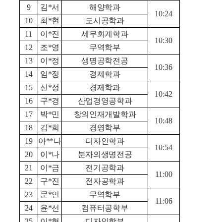
9
김*서
해양학과
10:24
10
최*현
도시공학과
11
이*진
세무회계학과
10:30
12
조*영
무역학부
13
이*정
생명공학전공
10:36
14
임*정
경제학과
15
신*정
경제학과
10:42
16
구*경
산업경영공학과
17
박*민
창의인재개발학과
10:48
18
김*희
경영학부
19
아**나
디자인학과
10:54
20
이*나
분자의생명전공
21
이*금
전기공학과
11:00
22
구*진
전자공학과
23
문*인
무역학부
11:06
24
윤*선
컴퓨터공학부
25
이*혁
디자인학부