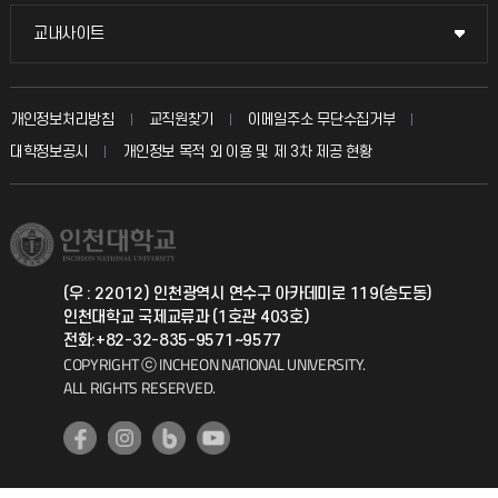
시설예약
불친절신고
국방헬프콜
교내사이트
교내사이트
인터넷증명
자주 묻는 질문(FAQ)
발전기금
교수회
입학안내
개인정보처리방침
교직원찾기
이메일주소 무단수집거부
칭찬마당
산학협력단
교육혁신본부
대학정보공시
개인정보 목적 외 이용 및 제 3차 제공 현황
직원채용
학생서비스 지킴이
소비자생활협동조합
국제교류과
취업정보(학생)
총동문회
국제지원과
(우 : 22012) 인천광역시 연수구 아카데미로 119(송도동)
인천대학교 국제교류과 (1호관 403호)
공자아카데미
전화:+82-32-835-9571~9577
COPYRIGHT ⓒ INCHEON NATIONAL UNIVERSITY.
기초교육원
ALL RIGHTS RESERVED.
공학교육혁신센터
대학생활상담센터