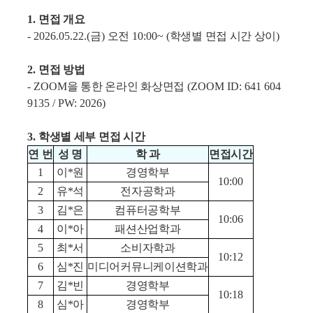
1.
면접 개요
- 2026.05.22.(
금
)
오전
10:00~ (
학생별 면접 시간 상이
)
2.
면접 방법
- ZOOM
을 통한 온라인 화상면접
(ZOOM ID: 641 604
9135 / PW: 2026)
3.
학생별 세부 면접 시간
연 번
성 명
학 과
면접시간
1
이*원
경영학부
10:00
2
유*석
전자공학과
3
김*은
컴퓨터공학부
10:06
4
이*아
패션산업학과
5
최*서
소비자학과
10:12
6
심*진
미디어커뮤니케이션학과
7
김*빈
경영학부
10:18
8
심*아
경영학부