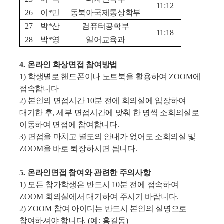
11:12
26
이*민
동북아국제통상학부
27
뱍*산
컴퓨터공학부
11:18
28
박*영
일어교육과
4.
온라인 화상면접 참여방법
1)
학생별로 핸드폰이나 노트북을 활용하여
ZOOM
에
접속합니다
2)
본인의 면접시간
10
분 전에 회의실에 입장하여
대기한 후
,
세부 면접시간에 맞춰 한 명씩 소회의실로
이동하여 면접에 참여합니다
.
3)
면접을 마치고 별도의 안내가 없어도 소회의실 및
ZOOM
을 바로 퇴장하시면 됩니다
.
5.
온라인면접 참여와 관련한 주의사항
1)
모든 참가학생은 반드시
10
분 전에 접속하여
ZOOM
회의실에서 대기하여 주시기 바랍니다
.
2) ZOOM
참여 아이디는 반드시 본인의 실명으로
참여하셔야 합니다
. (
예
:
홍길동
)