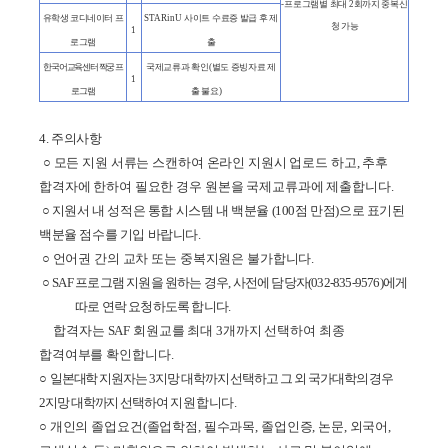
-
프로그램별 최대
2
회까지 중복신
유학생 코디네이터 프
STARinU
사이트 수료증 발급 후 제
청 가능
1
로그램
출
한국어교육센터 짝궁 프
국제교류과 확인
(
별도 증빙자료 제
1
로그램
출 불요
)
4. 주의사항
○
모든 지원 서류는 스캔하여 온라인 지원시 업로드 하고
,
추후
합격자에 한하여 필요한 경우
원본을 국제교류과에 제출합니다
.
○
지원서 내 성적은 통합 시스템 내 백분율
(100
점 만점
)
으로 표기된
백분율 점수를 기입 바랍니다
.
○
언어권 간의 교차 또는 중복지원은 불가합니다
.
○
SAF
프로그램 지원을 원하는 경우
,
사전에 담당자
(032-835-9576)
에게
따로 연락 요청하도록 합니다
.
합격자는
SAF
회원교를 최대
3
개까지 선택하여 최종
합격여부를 확인합니다
.
○
일본대학 지원자는
3
지망 대학까지 선택하고 그 외 국가대학의 경우
2
지망 대학까지 선택하여
지원합니다
.
○
개인의 졸업요건
(
졸업학점
,
필수과목
,
졸업인증
,
논문
,
외국어
,