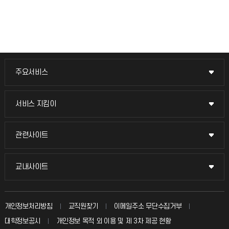
주요서비스
주요서비스
교무회의방송
서비스 지킴이
서비스 지킴이
교수채용
묻고 답하기
관련사이트
관련사이트
시설예약
불친절신고
국방헬프콜
교내사이트
교내사이트
인터넷증명
자주 묻는 질문(FAQ)
발전기금
교수회
입학안내
개인정보처리방침
교직원찾기
이메일주소 무단수집거부
칭찬마당
산학협력단
교육혁신본부
대학정보공시
개인정보 목적 외 이용 및 제 3차 제공 현황