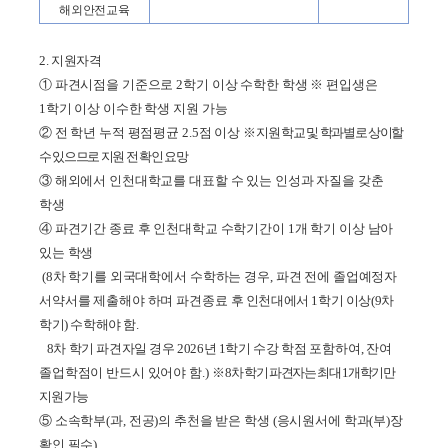
해외안전교육
2. 지원자격
①
파견시점을 기준으로
2
학기 이상 수학한 학생
※
편입생은
1
학기 이상 이수한 학생 지원 가능
②
전 학년 누적 평점평균
2.5
점 이상
※
지원 학교 및 학과별로 상이할
수 있으므로 지원 전 확인 요망
③
해외에서 인천대학교를 대표할 수 있는 인성과 자질을 갖춘
학생
④
파견기간 종료 후 인천대학교 수학기간이
1
개 학기 이상 남아
있는 학생
(8
차 학기를 외국대학에서 수학하는 경우
,
파견 전에 졸업예정자
서약서를 제출해야 하며 파견종료
후 인천대에서
1
학기 이상
(9
차
학기
)
수학해야 함
.
8
차 학기 파견자일 경우
2026
년
1
학기 수강 학점
포함하여
,
잔여
졸업학점이 반드시 있어야 함
.)
※
8
차 학기 파견자는 최대
1
개학기만
지원 가능
⑤
소속학부
(
과
,
전공
)
의 추천을 받은 학생
(
응시원서에 학과
(
부
)
장
확인 필수
)