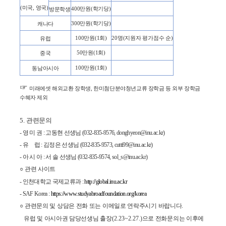
(
미국
,
영국
)
400
만원
(
학기당
)
방문학생
300
만원
(
학기당
)
캐나다
100
만원
(1
회
)
20
명
(
지원자 평가점수 순
)
유럽
50
만원
(1
회
)
중국
100
만원
(1
회
)
동남아시아
☞
미래에셋 해외교환 장학생
,
한미첨단분야청년교류 장학금 등 외부 장학금
수혜자 제외
5.
관련문의
-
영 미 권
:
고동현 선생님
(032-835-9576, donghyeon@inu.ac.kr)
-
유 럽
:
김정은 선생님
(032-835-9573, cutti99@inu.ac.kr)
-
아 시 아
:
서 솔 선생님
(032-835-9574, sol_s@inu.ac.kr)
○
관련 사이트
-
인천대학교 국제교류과
:
http://global.inu.ac.kr
- SAF Korea :
https://www.studyabroadfoundation.org/korea
○
관련문의 및 상담은 전화 또는 이메일로 연락주시기 바랍니다
.
유럽 및 아시아권 담당선생님 출장
(2.23~2.27.)
으로 전화문의는 이후에