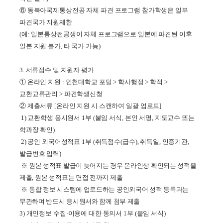
⑥
동북아국제통상전공 자체 파견 프로그램 참가학생은 일부
파견국가 지원제한
(
예
:
일본통상전공생이 자체 프로그램으로 일본에 파견된 이후
일본 지원 불가
,
타 국가 가능
)
3. 서류접수 및 지원자 평가
①
온라인 지원
:
인천대학교 포털
>
학사행정
>
학적
>
교환교류관리
>
파견학생신청
②
제출서류
[
온라인 지원 시 스캔하여 일괄 업로드
]
1)
교환학생 응시원서
1
부
(
붙임 서식
,
본인 서명
,
지도교수 또는
학과장 확인
)
2)
공인 외국어성적표
1
부
(
취득점수
(
급수
),
취득일
,
인증기관
,
발급번호 입력
)
※
원본
성적표
발급이
늦어지는
경우
온라인상
확인되는
성적을
제출
,
원본 성적표는 면접
전까지
제출
※
통합 정보 시스템에 업로드하는 공인외국어 성적 등록과는
무관하며 반드시 응시원서와 함께 첨부 제출
3)
개인정보 수집
·
이용에 대한 동의서
1
부
(
붙임 서식
)