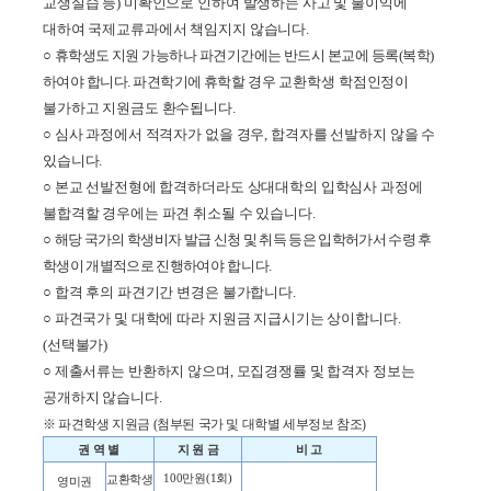
교생실습 등
)
미확인으로 인하여 발생하는 사고 및 불이익에
대하여 국제교류과에서 책임지지 않습니다
.
○
휴학생도 지원 가능하나 파견기간에는 반드시 본교에 등록
(
복학
)
하여야 합니다
.
파견학기에 휴학할
경우 교환학생 학점인정이
불가하고 지원금도 환수됩니다
.
○
심사 과정에서 적격자가 없을 경우
,
합격자를 선발하지 않을 수
있습니다
.
○
본교 선발전형에 합격하더라도 상대대학의 입학심사 과정에
불합격할 경우에는 파견 취소될 수
있습니다
.
○
해당 국가의 학생비자 발급 신청 및 취득 등은 입학허가서 수령 후
학생이 개별적으로 진행하여야
합니다
.
○
합격 후의 파견기간 변경은 불가합니다
.
○
파견국가 및 대학에 따라 지원금 지급시기는 상이합니다
.
(
선택불가
)
○
제출서류는 반환하지 않으며
,
모집경쟁률 및 합격자 정보는
공개하지 않습니다
.
※
파견학생 지원금
(
첨부된 국가 및 대학별 세부정보 참조
)
권 역 별
지 원 금
비 고
100
만원
(1
회
)
교환학생
영미권