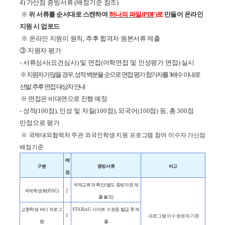
4)
가산점 증빙서류
(
배점기준 참조
)
※
위 서류를 순서대로 스캔하여
하나의 파일
(PDF)
로
만들어 온라인
지원 시 업로드
※
온라인 지원이 원칙
,
추후 합격자 원본서류 제출
③
지원자 평가
-
서류심사
(
요건심사
)
및 면접
(
어학면접 및 인성평가 면접
)
실시
※
지원자가 많을 경우
,
성적 백분율 순으로 면접 평가 참가자를
3
배수 이내로
선발
.
추후 면접 대상자 안내
※
면접은 비대면으로 진행 예정
-
성적
(100
점
),
인성 및 자질
(100
점
),
외국어
(100
점
)
등
,
총
300
점
만점으로 평가
※
국제대외협력처 주관 외국인학생 지원 프로그램 참여 이수자 가산점
배점기준
배
구분
증빙서류
비고
점
국제교류과 확인
(
별도 증빙자료 제
국제학생회
(ISSC)
2
출 불요
)
교환학생 버디 프로그
STARinU
사이트 수료증 발급 후 제
1
-
프로그램 이수 완료자 기준
램
출