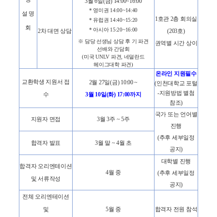
3
월
6
일
(
금
) 14:00~16:00
*
영미권
14:00~14:40
설 명
1
호관
2
층 회의실
*
유럽권
14:40~15:20
회
*
아시아
15:20~16:00
2
차 대면 상담
(203
호
)
※
담당 선생님 상담 후 기 파견
권역별 시간 상이
선배와 간담회
(
미국
UNLV
파견
,
네덜란드
헤이그대학 파견
)
온라인 지원필수
교환학생 지원서 접
2
월
27
일
(
금
) 10:00 ~
(
인천대학교 포털
-
지원방법 별첨
수
3
월
10
일
(
화
) 17:00
까지
참조
)
국가 또는 언어별
지원자 면접
3
월
3
주
~ 5
주
진행
(
추후 세부일정
합격자 발표
3
월 말
~ 4
월 초
공지
)
대학별 진행
합격자 오리엔테이션
4
월 중
(
추후 세부일정
및 서류작성
공지
)
전체 오리엔테이션
및
5
월 중
합격자 전원 참석