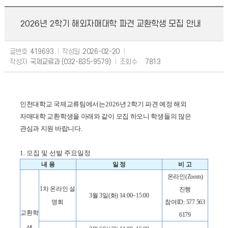
2026년 2학기 해외자매대학 파견 교환학생 모집 안내
글번호
419693
작성일
2026-02-20
작성자
국제교류과 (032-835-9579)
조회수
7813
인천대학교 국제교류팀에서는
2026
년
2
학기 파견 예정 해외
자매대학 교환학생을 아래와 같이 모집 하오니 학생들의 많은
관심과 지원 바랍니다
.
1. 모집 및 선발 주요일정
내 용
일 정
비 고
온라인
(Zoom)
1
차 온라인 설
진행
3
월
3
일
(
화
) 14:00~15:00
명회
참여
ID: 577 563
교환학
6179
생