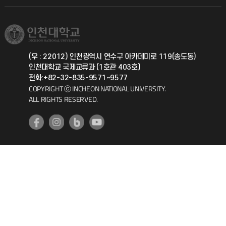
직원채용
학생서비스 지킴이
소비자생활협동조합
국제교류과
취업정보(학생)
총동문회
국제지원과
(우 : 22012) 인천광역시 연수구 아카데미로 119(송도동)
인천대학교 국제교류과 (1호관 403호)
공자아카데미
전화:+82-32-835-9571~9577
COPYRIGHT ⓒ INCHEON NATIONAL UNIVERSITY.
기초교육원
ALL RIGHTS RESERVED.
공학교육혁신센터
대학생활상담센터
사회봉사센터
생활원