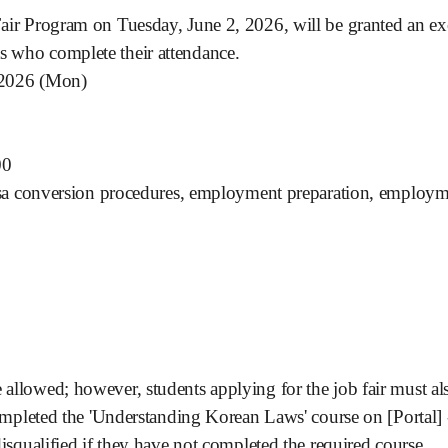
 Fair Program on Tuesday, June 2, 2026, will be granted an e
ts who complete their attendance.
 2026 (Mon)
00
a conversion procedures, employment preparation, employm
 allowed; however, students applying for the job fair must also
leted the 'Understanding Korean Laws' course on [Portal] - [
e disqualified if they have not completed the required course.