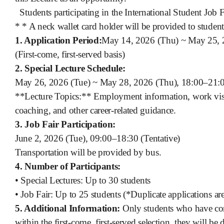
Students participating in the International Student Job
*
* A neck wallet card holder will be provided to studen
1. Application Period:
May 14, 2026 (Thu) ~ May 25,
(First-come, first-served basis)
2. Special Lecture Schedule:
May 26, 2026 (Tue) ~ May 28, 2026 (Thu), 18:00
–
21:
**Lecture Topics:** Employment information, work vis
coaching, and other career-related guidance.
3. Job Fair Participation:
June 2, 2026 (Tue), 09:00
–
18:30 (Tentative)
Transportation will be provided by bus.
4. Number of Participants:
•
Special Lectures: Up to 30 students
•
Job Fair: Up to 25 students
(*Duplicate applications are
5. Additional Information:
Only students who have comp
within the first-come, first-served selection, they will b