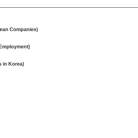
orean Companies)
 Employment)
 in Korea)